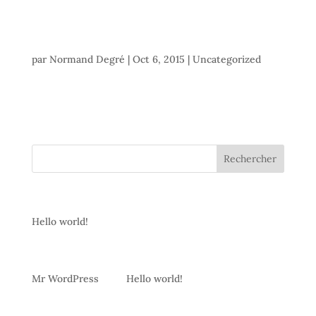
Hello world!
par
Normand Degré
|
Oct 6, 2015
|
Uncategorized
Welcome to WordPress. This is your first post. Edit or
delete it, then start writing!
Articles récents
Hello world!
Commentaires récents
Mr WordPress
dans
Hello world!
Archives